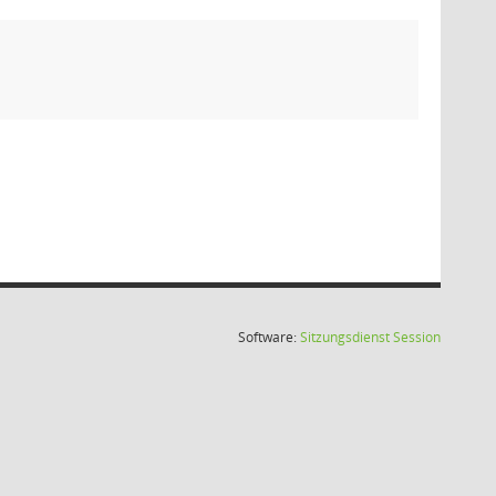
(Wird in
Software:
Sitzungsdienst
Session