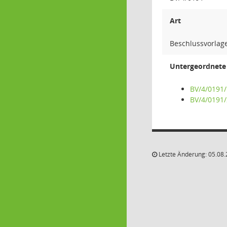
Art
Beschlussvorlag
Untergeordnete 
BV/4/0191/
BV/4/0191/
Letzte Änderung: 05.08.