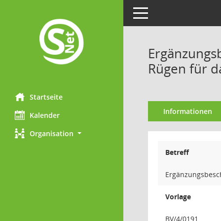
Toggle navigation
Ergänzungsb
Rügen für d
Startseite
Informationen
Kalender
Organisation
Betreff
Ergänzungsbesch
Vorlage
BV/4/0191