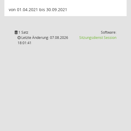
von 01.04.2021 bis 30.09.2021
1 Satz
Software:
(Wird in
Letzte Änderung: 07.08.2026
Sitzungsdienst
Session
18:01:41