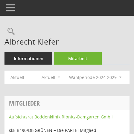
Toggle navigation
Rechercheauswahl
Albrecht Kiefer
Informationen
Mitarbeit
Aktuell
Aktuell
Wahlperiode 2024-2029
MITGLIEDER
Aufsichtsrat Boddenklinik Ribnitz-Damgarten GmbH
skE B´90/DIEGRÜNEN + Die PARTEI Mitglied