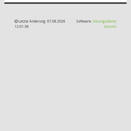
Letzte Änderung: 07.08.2026
Software:
Sitzungsdienst
(Wird in
12:01:36
Session