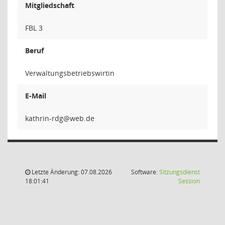
Mitgliedschaft
FBL 3
Beruf
Verwaltungsbetriebswirtin
E-Mail
gdr-n
Letzte Änderung: 07.08.2026
Software:
Sitzungsdienst
(Wird in
18:01:41
Session