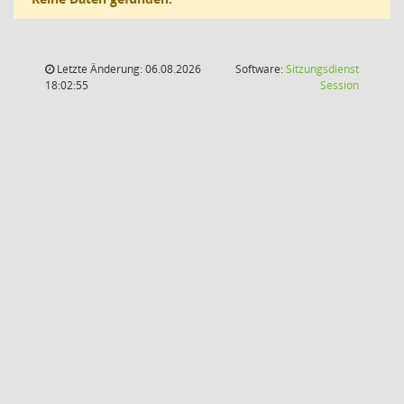
Letzte Änderung: 06.08.2026
Software:
Sitzungsdienst
(Wird in
18:02:55
Session