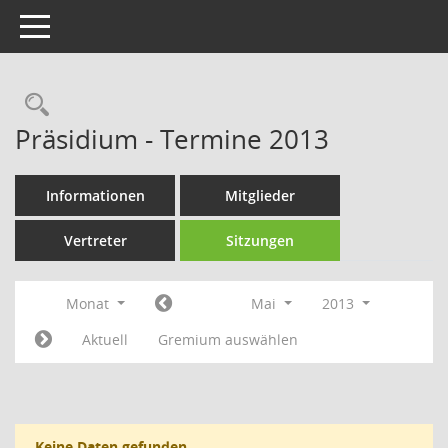
Toggle navigation
Rechercheauswahl
Präsidium - Termine 2013
Informationen
Mitglieder
Vertreter
Sitzungen
Monat
Mai
2013
Aktuell
Gremium auswählen
Keine Daten gefunden.