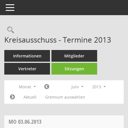
Toggle navigation
Rechercheauswahl
Kreisausschuss - Termine 2013
Informationen
Mitglieder
Vertreter
Sitzungen
Monat
Juni
2013
Aktuell
Gremium auswählen
MO
03.06.2013