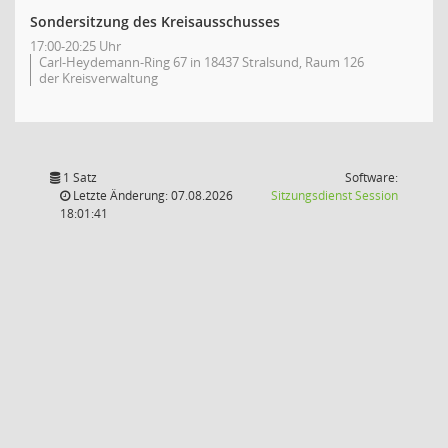
Sondersitzung des Kreisausschusses
17:00-20:25 Uhr
Carl-Heydemann-Ring 67 in 18437 Stralsund, Raum 126
der Kreisverwaltung
1 Satz
Software:
(Wird in
Letzte Änderung: 07.08.2026
Sitzungsdienst
Session
18:01:41