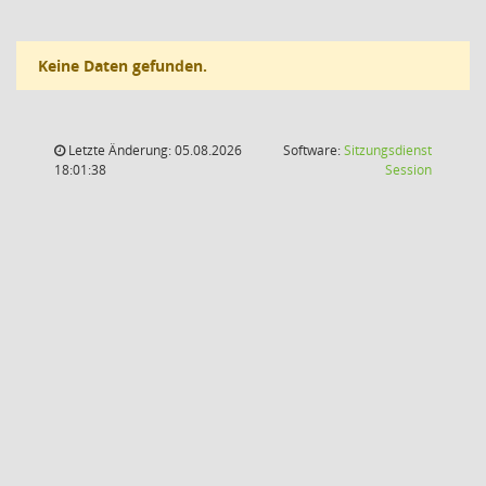
Keine Daten gefunden.
Letzte Änderung: 05.08.2026
Software:
Sitzungsdienst
(Wird in
18:01:38
Session