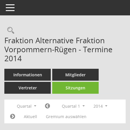
Toggle navigation
Rechercheauswahl
Fraktion Alternative Fraktion
Vorpommern-Rügen - Termine
2014
Informationen
Mitglieder
Vertreter
Sitzungen
Quartal
Quartal 1
2014
Aktuell
Gremium auswählen