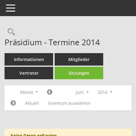
Toggle navigation
Rechercheauswahl
Präsidium - Termine 2014
Informationen
Mitglieder
Vertreter
Sitzungen
Monat
Juni
2014
Aktuell
Gremium auswählen
Keine Daten gefunden.