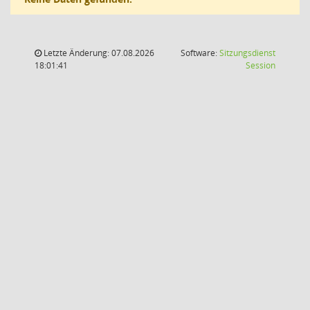
Letzte Änderung: 07.08.2026
Software:
Sitzungsdienst
(Wird in
18:01:41
Session