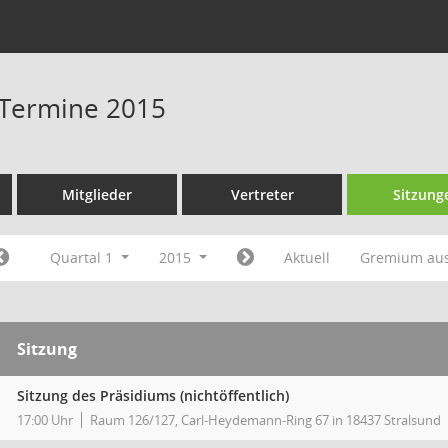
 Termine 2015
Mitglieder
Vertreter
Sitzung
Quartal 1
2015
Aktuell
Gremium au
Sitzung
Sitzung des Präsidiums (nichtöffentlich)
17:00 Uhr
Raum 126/127, Carl-Heydemann-Ring 67 in 18437 Stralsund