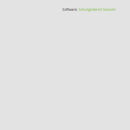
(Wird in
Software:
Sitzungsdienst
Session