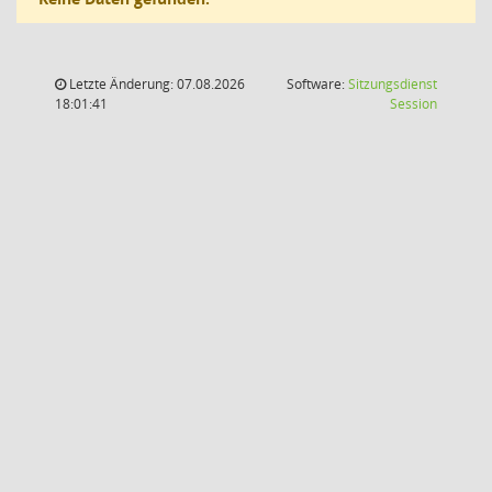
Letzte Änderung: 07.08.2026
Software:
Sitzungsdienst
(Wird in
18:01:41
Session