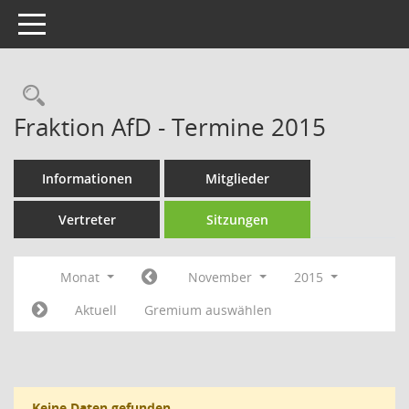
Toggle navigation
Rechercheauswahl
Fraktion AfD - Termine 2015
Informationen
Mitglieder
Vertreter
Sitzungen
Monat
November
2015
Aktuell
Gremium auswählen
Keine Daten gefunden.