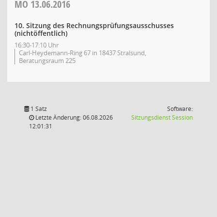
MO
13.06.2016
10. Sitzung des Rechnungsprüfungsausschusses
(nichtöffentlich)
16:30-17:10 Uhr
Carl-Heydemann-Ring 67 in 18437 Stralsund,
Beratungsraum 225
1 Satz
Software:
(Wird in
Letzte Änderung: 06.08.2026
Sitzungsdienst
Session
12:01:31