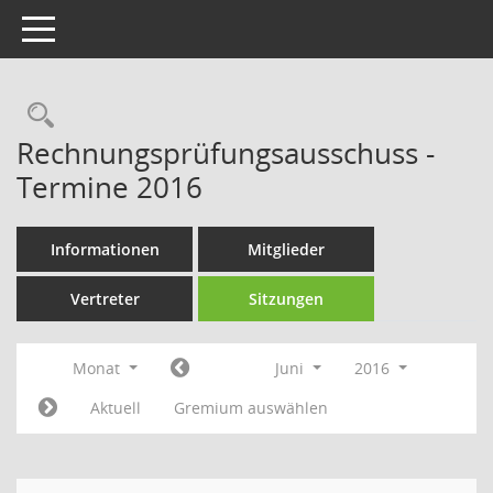
Toggle navigation
Rechercheauswahl
Rechnungsprüfungsausschuss -
Termine 2016
Informationen
Mitglieder
Vertreter
Sitzungen
Monat
Juni
2016
Aktuell
Gremium auswählen