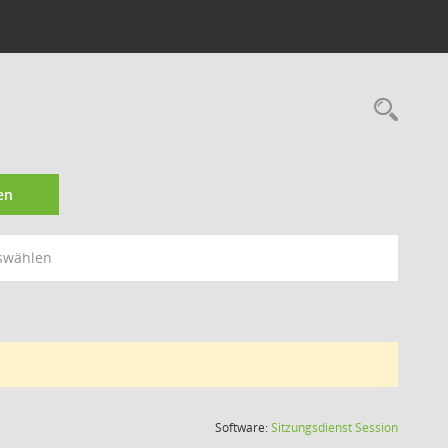
Rec
en
swählen
(Wird in
Software:
Sitzungsdienst
Session