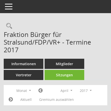
Toggle navigation
Rechercheauswahl
Fraktion Bürger für
Stralsund/FDP/VR+ - Termine
2017
Informationen
Mitglieder
Vertreter
Sitzungen
Monat
April
2017
Aktuell
Gremium auswählen