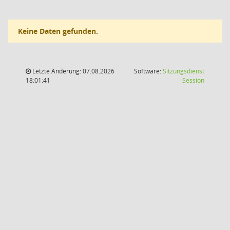
Keine Daten gefunden.
Letzte Änderung: 07.08.2026
Software:
Sitzungsdienst
(Wird in
18:01:41
Session