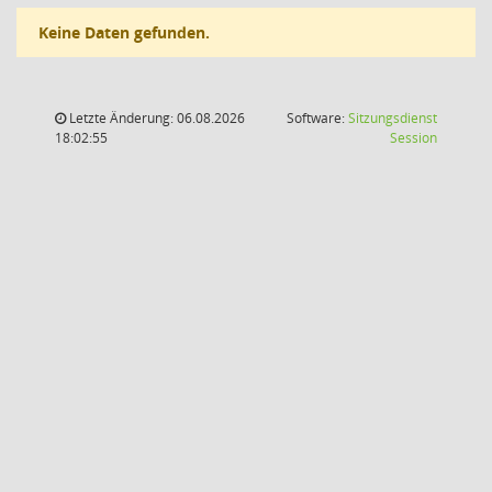
Keine Daten gefunden.
Letzte Änderung: 06.08.2026
Software:
Sitzungsdienst
(Wird in
18:02:55
Session