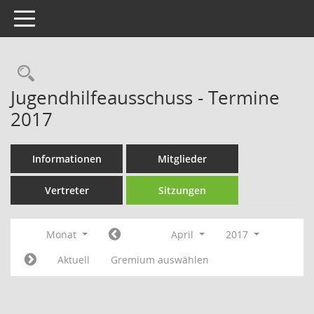
Toggle navigation
Rechercheauswahl
Jugendhilfeausschuss - Termine
2017
Informationen
Mitglieder
Vertreter
Sitzungen
Monat
April
2017
Aktuell
Gremium auswählen