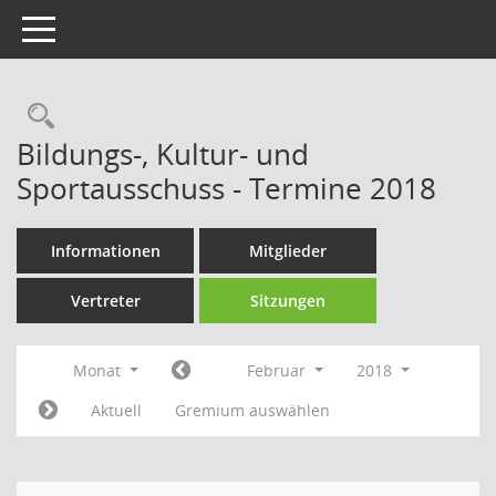
Toggle navigation
Rechercheauswahl
Bildungs-, Kultur- und
Sportausschuss - Termine 2018
Informationen
Mitglieder
Vertreter
Sitzungen
Monat
Februar
2018
Aktuell
Gremium auswählen