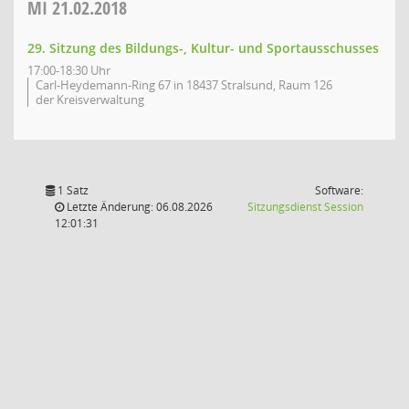
MI
21.02.2018
29. Sitzung des Bildungs-, Kultur- und Sportausschusses
17:00-18:30 Uhr
Carl-Heydemann-Ring 67 in 18437 Stralsund, Raum 126
der Kreisverwaltung
1 Satz
Software:
(Wird in
Letzte Änderung: 06.08.2026
Sitzungsdienst
Session
12:01:31