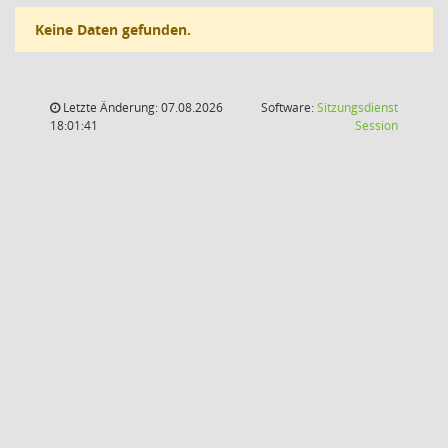
Keine Daten gefunden.
Letzte Änderung: 07.08.2026
Software:
Sitzungsdienst
(Wird in
18:01:41
Session