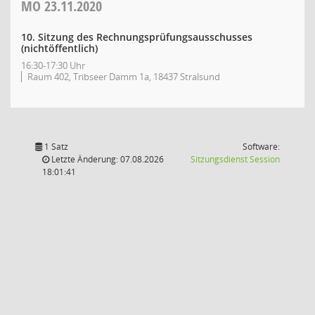
MO
23.11.2020
10. Sitzung des Rechnungsprüfungsausschusses
(nichtöffentlich)
16:30-17:30 Uhr
Raum 402, Tribseer Damm 1a, 18437 Stralsund
1 Satz
Software:
(Wird in
Letzte Änderung: 07.08.2026
Sitzungsdienst
Session
18:01:41