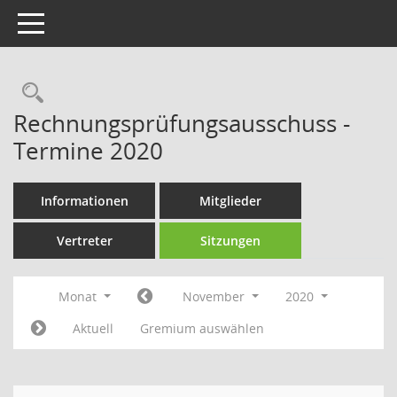
Toggle navigation
Rechercheauswahl
Rechnungsprüfungsausschuss -
Termine 2020
Informationen
Mitglieder
Vertreter
Sitzungen
Monat
November
2020
Aktuell
Gremium auswählen