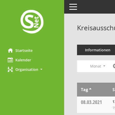
Toggle navigation
Kreisaussch
Informationen
Startseite
Kalender
Monat
Organisation
Tag
S
08.03.2021
1
1