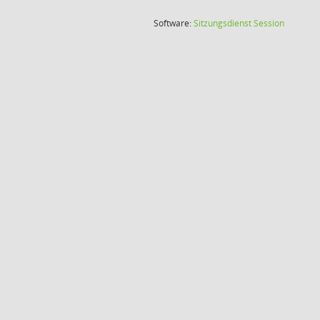
(Wird in
Software:
Sitzungsdienst
Session