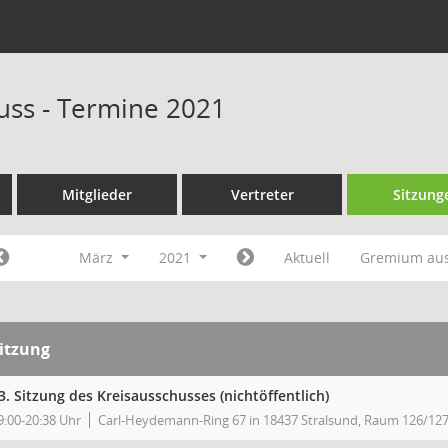
uss - Termine 2021
Mitglieder
Vertreter
Sitzung
März
2021
Aktuell
Gremium au
itzung
3. Sitzung des Kreisausschusses (nichtöffentlich)
9:00-20:38 Uhr
Carl-Heydemann-Ring 67 in 18437 Stralsund, Raum 126/127