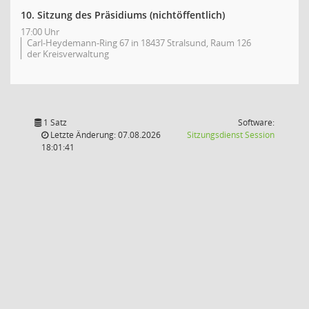
10. Sitzung des Präsidiums (nichtöffentlich)
17:00 Uhr
Carl-Heydemann-Ring 67 in 18437 Stralsund, Raum 126
der Kreisverwaltung
1 Satz
Software:
(Wird in
Letzte Änderung: 07.08.2026
Sitzungsdienst
Session
18:01:41