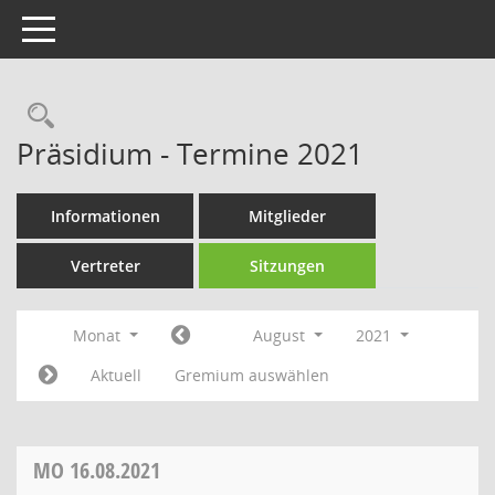
Toggle navigation
Rechercheauswahl
Präsidium - Termine 2021
Informationen
Mitglieder
Vertreter
Sitzungen
Monat
August
2021
Aktuell
Gremium auswählen
MO
16.08.2021