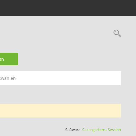
Rec
en
swählen
(Wird in
Software:
Sitzungsdienst
Session