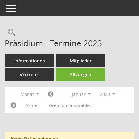
Toggle navigation
Rechercheauswahl
Präsidium - Termine 2023
Informationen
Mitglieder
Vertreter
Sitzungen
Monat
Januar
2023
Aktuell
Gremium auswählen
Keine Daten gefunden.