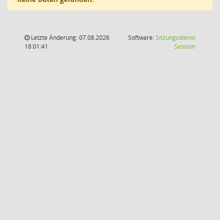
Letzte Änderung: 07.08.2026
Software:
Sitzungsdienst
(Wird in
18:01:41
Session