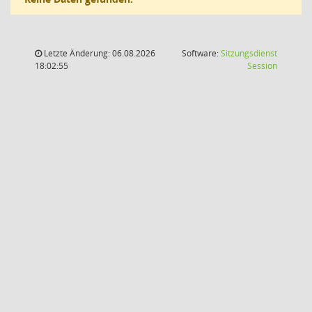
Letzte Änderung: 06.08.2026
Software:
Sitzungsdienst
(Wird in
18:02:55
Session