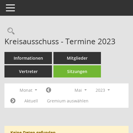
Toggle navigation
Rechercheauswahl
Kreisausschuss - Termine 2023
Informationen
Mitglieder
Vertreter
Sitzungen
Monat
Mai
2023
Aktuell
Gremium auswählen
Keine Daten gefunden.