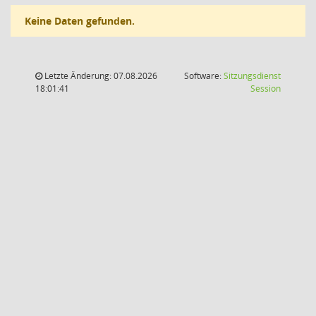
Keine Daten gefunden.
Letzte Änderung: 07.08.2026
Software:
Sitzungsdienst
(Wird in
18:01:41
Session