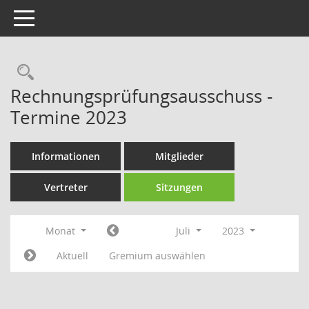
Toggle navigation
Rechercheauswahl
Rechnungsprüfungsausschuss -
Termine 2023
Informationen
Mitglieder
Vertreter
Sitzungen
Monat
Juli
2023
Aktuell
Gremium auswählen