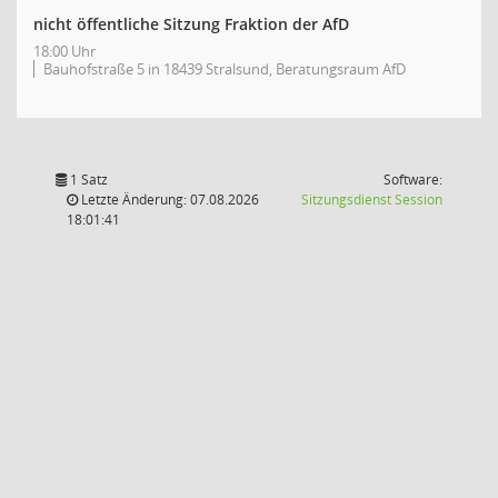
nicht öffentliche Sitzung Fraktion der AfD
18:00 Uhr
Bauhofstraße 5 in 18439 Stralsund, Beratungsraum AfD
1 Satz
Software:
(Wird in
Letzte Änderung: 07.08.2026
Sitzungsdienst
Session
18:01:41