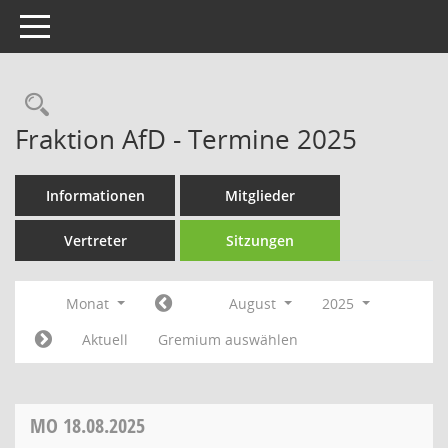
Toggle navigation
Rechercheauswahl
Fraktion AfD - Termine 2025
Informationen
Mitglieder
Vertreter
Sitzungen
Monat
August
2025
Aktuell
Gremium auswählen
MO
18.08.2025