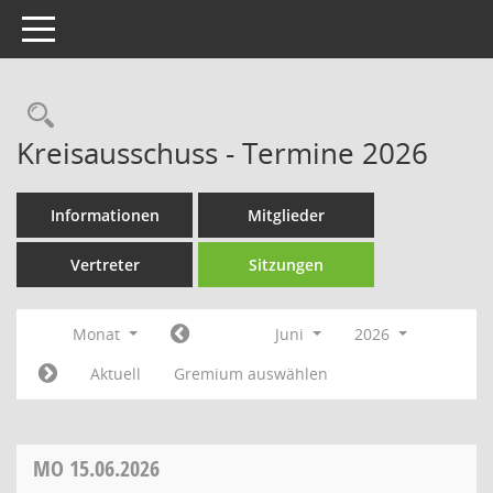
Toggle navigation
Rechercheauswahl
Kreisausschuss - Termine 2026
Informationen
Mitglieder
Vertreter
Sitzungen
Monat
Juni
2026
Aktuell
Gremium auswählen
MO
15.06.2026