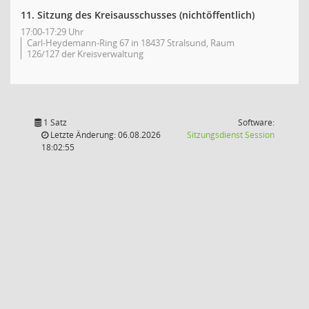
11. Sitzung des Kreisausschusses (nichtöffentlich)
17:00-17:29 Uhr
Carl-Heydemann-Ring 67 in 18437 Stralsund, Raum
126/127 der Kreisverwaltung
1 Satz
Software:
(Wird in
Letzte Änderung: 06.08.2026
Sitzungsdienst
Session
18:02:55