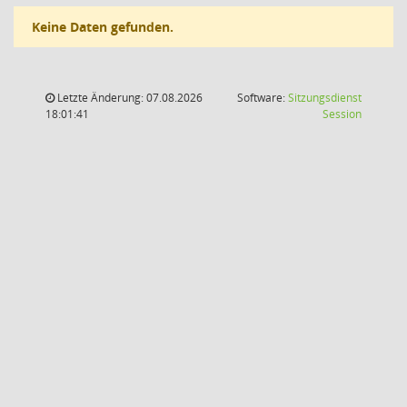
Keine Daten gefunden.
Letzte Änderung: 07.08.2026
Software:
Sitzungsdienst
(Wird in
18:01:41
Session