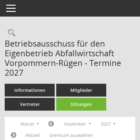
Toggle navigation
Rechercheauswahl
Betriebsausschuss für den
Eigenbetrieb Abfallwirtschaft
Vorpommern-Rügen - Termine
2027
Informationen
Mitglieder
Vertreter
Sitzungen
Monat
November
2027
Aktuell
Gremium auswählen