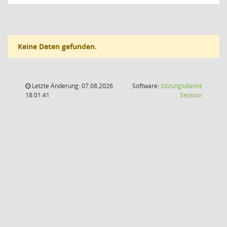
Keine Daten gefunden.
Letzte Änderung: 07.08.2026
Software:
Sitzungsdienst
(Wird in
18:01:41
Session