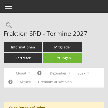
Toggle navigation
Rechercheauswahl
Fraktion SPD - Termine 2027
Informationen
Mitglieder
Vertreter
Sitzungen
Monat
Dezember
2027
Aktuell
Gremium auswählen
Keine Daten gefunden.