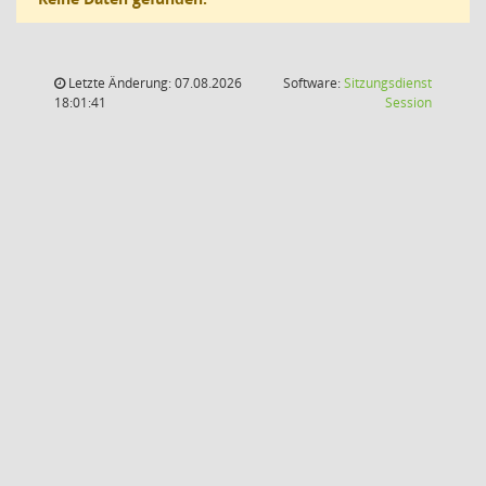
Letzte Änderung: 07.08.2026
Software:
Sitzungsdienst
(Wird in
18:01:41
Session