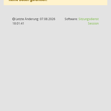
Letzte Änderung: 07.08.2026
Software:
Sitzungsdienst
(Wird in
18:01:41
Session