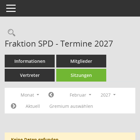
Toggle navigation
Rechercheauswahl
Fraktion SPD - Termine 2027
Informationen
Mitglieder
Vertreter
Sitzungen
Monat
Februar
2027
Aktuell
Gremium auswählen
Keine Daten gefunden.