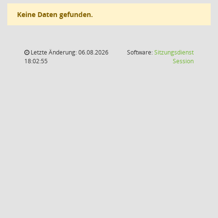
Keine Daten gefunden.
Letzte Änderung: 06.08.2026
Software:
Sitzungsdienst
(Wird in
18:02:55
Session