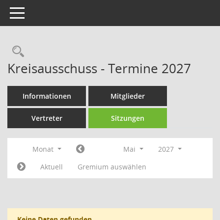
Toggle navigation
Rechercheauswahl
Kreisausschuss - Termine 2027
Informationen
Mitglieder
Vertreter
Sitzungen
Monat
Mai
2027
Aktuell
Gremium auswählen
Keine Daten gefunden.