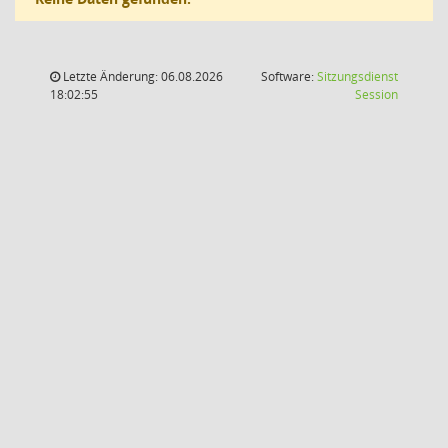
Letzte Änderung: 06.08.2026
Software:
Sitzungsdienst
(Wird in
18:02:55
Session