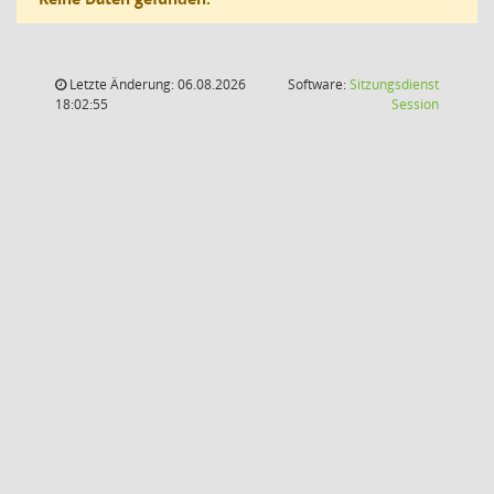
Letzte Änderung: 06.08.2026
Software:
Sitzungsdienst
(Wird in
18:02:55
Session