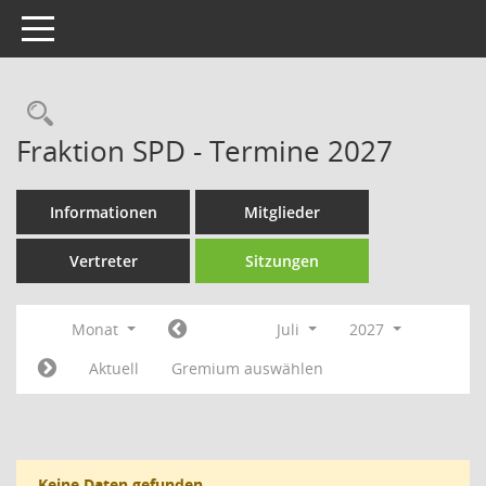
Toggle navigation
Rechercheauswahl
Fraktion SPD - Termine 2027
Informationen
Mitglieder
Vertreter
Sitzungen
Monat
Juli
2027
Aktuell
Gremium auswählen
Keine Daten gefunden.