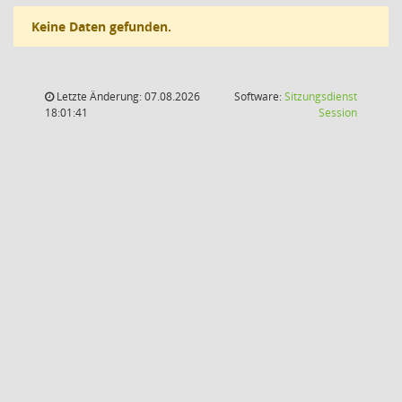
Keine Daten gefunden.
Letzte Änderung: 07.08.2026
Software:
Sitzungsdienst
(Wird in
18:01:41
Session