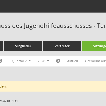
uss des Jugendhilfeausschusses - T
Mitglieder
Vertreter
Sitzung
Quartal 2
2028
Aktuell
Gremium au
den.
2026 18:01:41