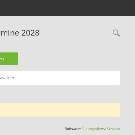
ermine 2028
Rec
en
swählen
(Wird in
Software:
Sitzungsdienst
Session