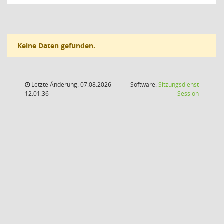
Keine Daten gefunden.
Letzte Änderung: 07.08.2026
Software:
Sitzungsdienst
(Wird in
12:01:36
Session