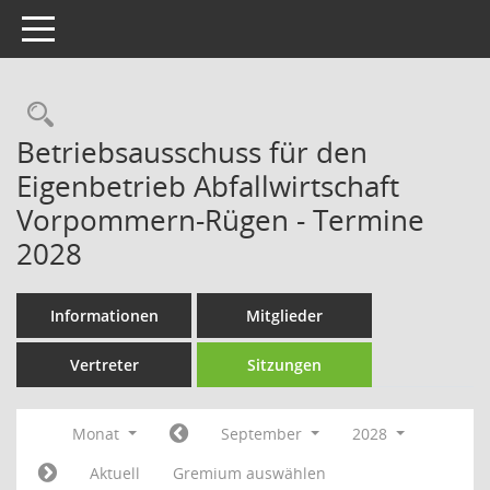
Toggle navigation
Rechercheauswahl
Betriebsausschuss für den
Eigenbetrieb Abfallwirtschaft
Vorpommern-Rügen - Termine
2028
Informationen
Mitglieder
Vertreter
Sitzungen
Monat
September
2028
Aktuell
Gremium auswählen