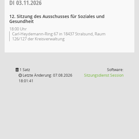
DI
03.11.2026
12. Sitzung des Ausschusses für Soziales und
Gesundheit
18:00 Uhr
Carl-Heydemann-Ring 67 in 18437 Stralsund, Raum
126/127 der Kreisverwaltung
1 Satz
Software:
(Wird in
Letzte Änderung: 07.08.2026
Sitzungsdienst
Session
18:01:41