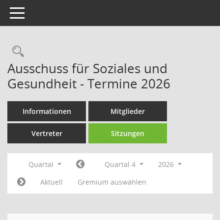
Toggle navigation
Rechercheauswahl
Ausschuss für Soziales und
Gesundheit - Termine 2026
Informationen
Mitglieder
Vertreter
Sitzungen
Quartal
Quartal 4
2026
Aktuell
Gremium auswählen