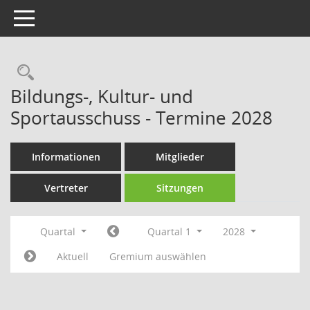
Toggle navigation
Rechercheauswahl
Bildungs-, Kultur- und
Sportausschuss - Termine 2028
Informationen
Mitglieder
Vertreter
Sitzungen
Quartal
Quartal 1
2028
Aktuell
Gremium auswählen