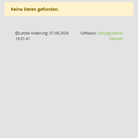
Keine Daten gefunden.
Letzte Änderung: 07.08.2026
Software:
Sitzungsdienst
(Wird in
18:01:41
Session