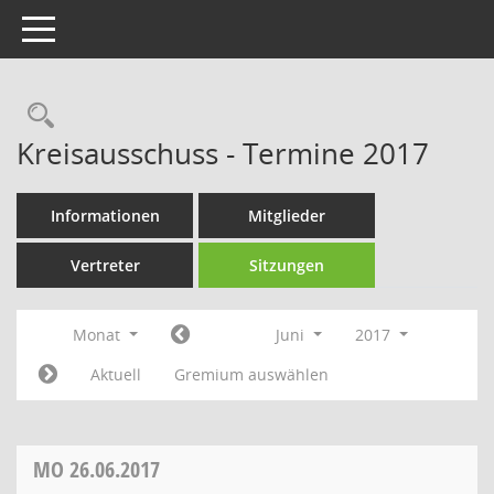
Toggle navigation
Rechercheauswahl
Kreisausschuss - Termine 2017
Informationen
Mitglieder
Vertreter
Sitzungen
Monat
Juni
2017
Aktuell
Gremium auswählen
MO
26.06.2017