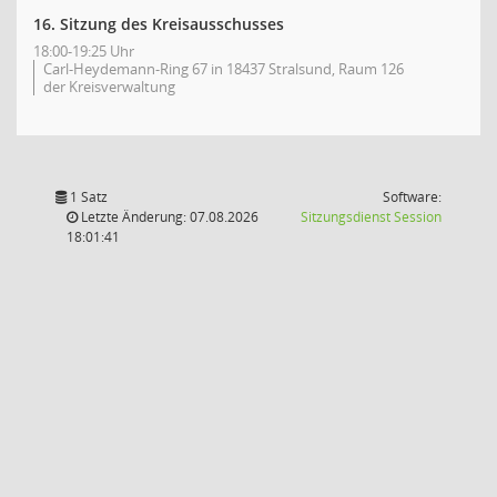
16. Sitzung des Kreisausschusses
18:00-19:25 Uhr
Carl-Heydemann-Ring 67 in 18437 Stralsund, Raum 126
der Kreisverwaltung
1 Satz
Software:
(Wird in
Letzte Änderung: 07.08.2026
Sitzungsdienst
Session
18:01:41