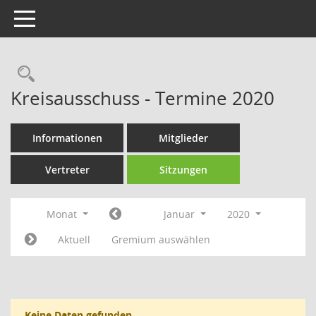
Toggle navigation
Rechercheauswahl
Kreisausschuss - Termine 2020
Informationen
Mitglieder
Vertreter
Sitzungen
Monat
Januar
2020
Aktuell
Gremium auswählen
Keine Daten gefunden.