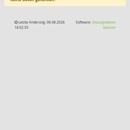
Letzte Änderung: 06.08.2026
Software:
Sitzungsdienst
(Wird in
18:02:55
Session