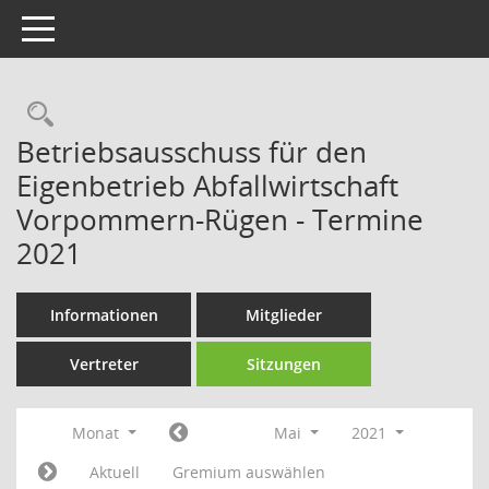
Toggle navigation
Rechercheauswahl
Betriebsausschuss für den
Eigenbetrieb Abfallwirtschaft
Vorpommern-Rügen - Termine
2021
Informationen
Mitglieder
Vertreter
Sitzungen
Monat
Mai
2021
Aktuell
Gremium auswählen