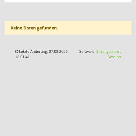
Keine Daten gefunden.
Letzte Änderung: 07.08.2026
Software:
Sitzungsdienst
(Wird in
18:01:41
Session