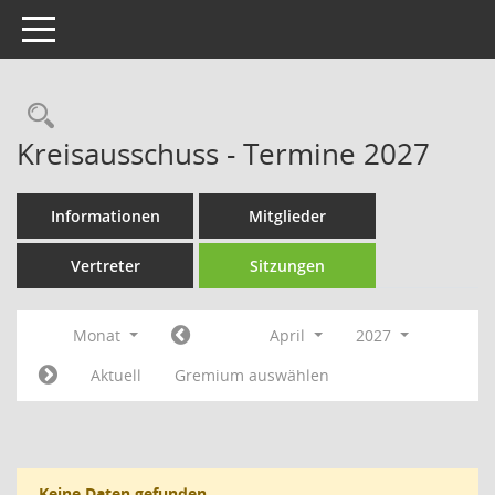
Toggle navigation
Rechercheauswahl
Kreisausschuss - Termine 2027
Informationen
Mitglieder
Vertreter
Sitzungen
Monat
April
2027
Aktuell
Gremium auswählen
Keine Daten gefunden.