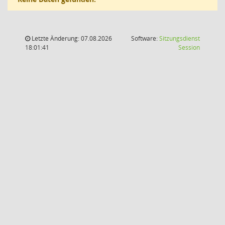
Letzte Änderung: 07.08.2026
Software:
Sitzungsdienst
(Wird in
18:01:41
Session