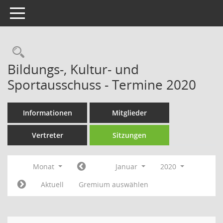
Toggle navigation
Rechercheauswahl
Bildungs-, Kultur- und
Sportausschuss - Termine 2020
Informationen
Mitglieder
Vertreter
Sitzungen
Monat
Januar
2020
Aktuell
Gremium auswählen