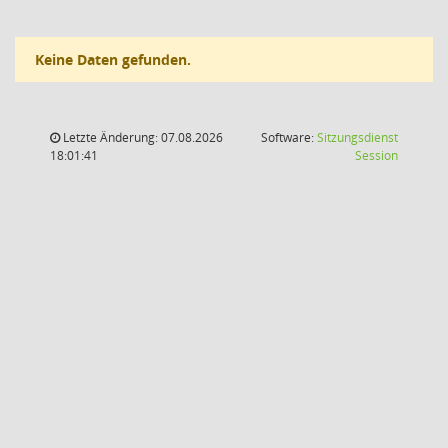
Keine Daten gefunden.
Letzte Änderung: 07.08.2026
Software:
Sitzungsdienst
(Wird in
18:01:41
Session