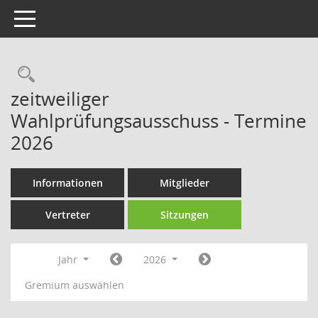
Toggle navigation
Rechercheauswahl
zeitweiliger
Wahlprüfungsausschuss - Termine
2026
Informationen
Mitglieder
Vertreter
Sitzungen
Jahr
2026
Gremium auswählen