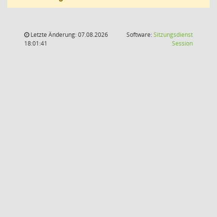
Letzte Änderung: 07.08.2026
Software:
Sitzungsdienst
(Wird in
18:01:41
Session