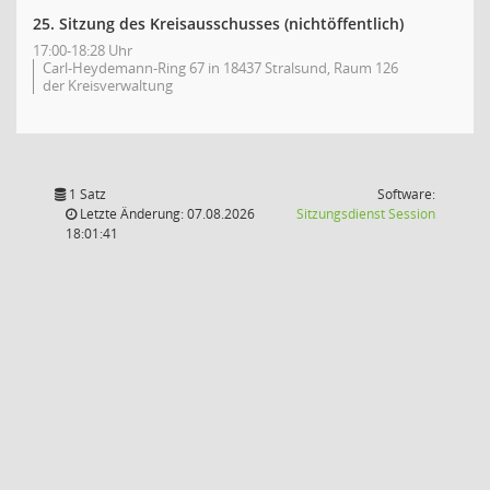
25. Sitzung des Kreisausschusses (nichtöffentlich)
17:00-18:28 Uhr
Carl-Heydemann-Ring 67 in 18437 Stralsund, Raum 126
der Kreisverwaltung
1 Satz
Software:
(Wird in
Letzte Änderung: 07.08.2026
Sitzungsdienst
Session
18:01:41