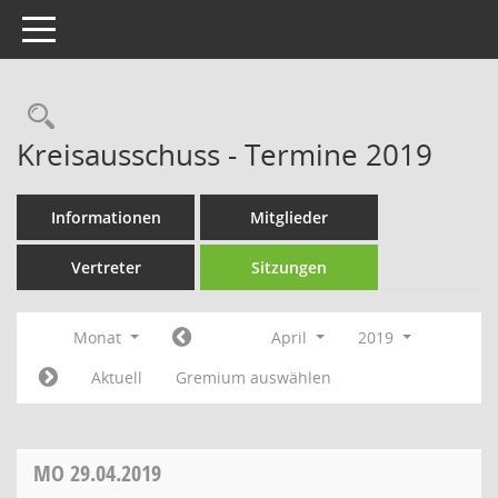
Toggle navigation
Rechercheauswahl
Kreisausschuss - Termine 2019
Informationen
Mitglieder
Vertreter
Sitzungen
Monat
April
2019
Aktuell
Gremium auswählen
MO
29.04.2019