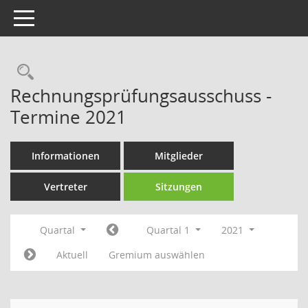
Toggle navigation
Rechercheauswahl
Rechnungsprüfungsausschuss -
Termine 2021
Informationen
Mitglieder
Vertreter
Sitzungen
Quartal
Quartal 1
2021
Aktuell
Gremium auswählen