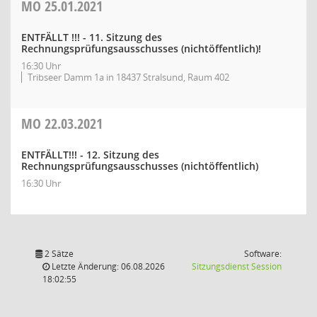
MO
25.01.2021
ENTFÄLLT !!! - 11. Sitzung des
Rechnungsprüfungsausschusses (nichtöffentlich)!
16:30 Uhr
Tribseer Damm 1a in 18437 Stralsund, Raum 402
MO
22.03.2021
ENTFÄLLT!!! - 12. Sitzung des
Rechnungsprüfungsausschusses (nichtöffentlich)
16:30 Uhr
2 Sätze
Software:
(Wird in
Letzte Änderung: 06.08.2026
Sitzungsdienst
Session
18:02:55