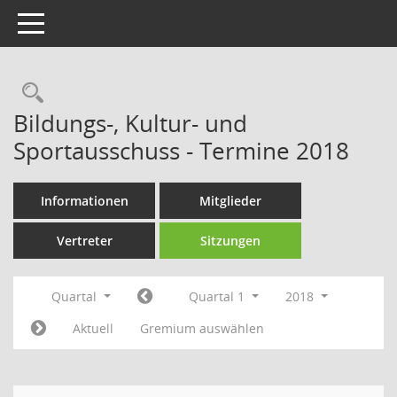
Toggle navigation
Rechercheauswahl
Bildungs-, Kultur- und
Sportausschuss - Termine 2018
Informationen
Mitglieder
Vertreter
Sitzungen
Quartal
Quartal 1
2018
Aktuell
Gremium auswählen