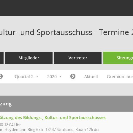
Kultur- und Sportausschuss - Termine
Mitglieder
Vertreter
Sitzung
Quartal 2
2020
Aktuell
Gremium au
tzung
Sitzung des Bildungs-, Kultur- und Sportausschusses
00-18:04 Uhr
arl-Heydemann-Ring 67 in 18437 Stralsund, Raum 126 der