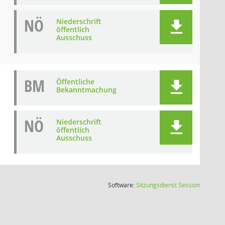
NÖ
Niederschrift
öffentlich
Ausschuss
BM
Öffentliche
Bekanntmachung
NÖ
Niederschrift
öffentlich
Ausschuss
(Wird in
Software:
Sitzungsdienst
Session