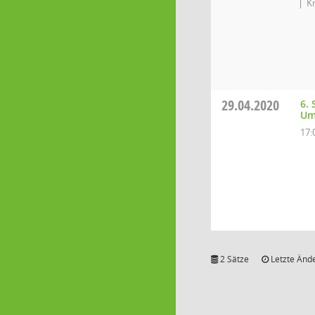
K
29.04.2020
6. 
Um
17:
2 Sätze
Letzte Ände