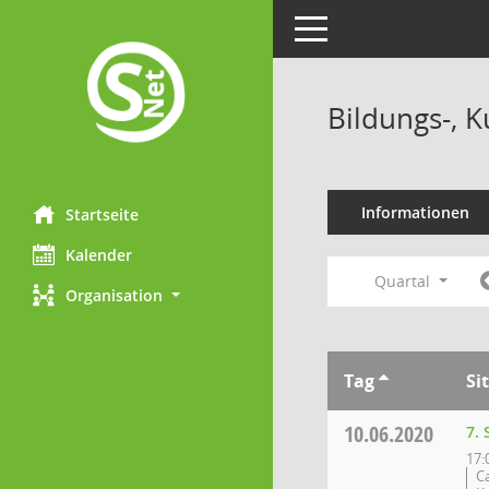
Toggle navigation
Bildungs-, 
Informationen
Startseite
Kalender
Quartal
Organisation
Tag
Si
10.06.2020
7. 
17:
C