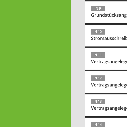
N 9
Grundstücksang
N 10
Stromausschreib
N 11
Vertragsangeleg
N 12
Vertragsangeleg
N 13
Vertragsangeleg
N 14