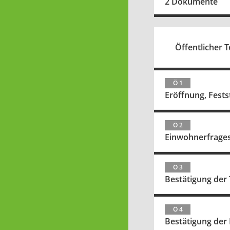
2 Dokumente
Öffentlicher Te
Ö 1
Eröffnung, Fest
Ö 2
Einwohnerfrage
Ö 3
Bestätigung der
Ö 4
Bestätigung der