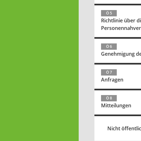
Ö 5
Richtlinie über
Personennahverk
Ö 6
Genehmigung der
Ö 7
Anfragen
Ö 8
Mitteilungen
Nicht öffentlic